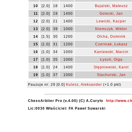
10
[2.0]
18
1400
Bujalski, Mateusz
11
[2.0]
19
1400
Golecki, Jan
12
[2.0]
21
1400
Lewicki, Kacper
13
[2.0]
39
1000
Niemczyk, Wiktor
14
[1.5]
30
1200
Olcha, Dominik
15
[1.0]
31
1200
Czerniak, Łukasz
16
[1.0]
34
1000
Kaniewski, Marcin
17
[1.0]
35
1000
Łysoń, Olga
18
[1.0]
24
1400
Stępniewski, Karol
19
[1.0]
37
1000
Stachurski, Jan
Pauzuje nr: 29 [0.0]
Kulesz, Aleksander
(+1.0 pkt)
ChessArbiter Pro (v.4.00) (C) A.Curyło
http://www.c
Lic:0030 Właściciel: FA Paweł Suwarski