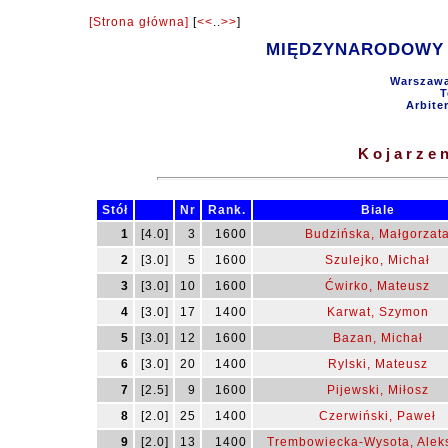
[Strona główna]
[
<<
..
>>
]
MIĘDZYNARODOWY F
Warszawa
T
Arbite
Kojarzen
Stół
Nr
Rank.
Biale
1
[4.0]
3
1600
Budzińska, Małgorzat
2
[3.0]
5
1600
Szulejko, Michał
3
[3.0]
10
1600
Ćwirko, Mateusz
4
[3.0]
17
1400
Karwat, Szymon
5
[3.0]
12
1600
Bazan, Michał
6
[3.0]
20
1400
Rylski, Mateusz
7
[2.5]
9
1600
Pijewski, Miłosz
8
[2.0]
25
1400
Czerwiński, Paweł
9
[2.0]
13
1400
Trembowiecka-Wysota, Alek