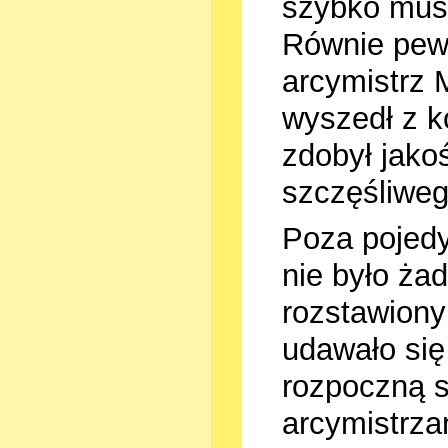
szybko musi
Równie pewn
arcymistrz 
wyszedł z k
zdobył jako
szczęśliweg
Poza pojed
nie było ża
rozstawiony
udawało się 
rozpoczną s
arcymistrza