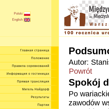
Polski
English
Podsumo
Главная страница
Положение
Autor: Stan
Правила соревнований
Powrót
Информация о гостиницах
Spokój d
Прямая трансляция
Мигель Найдорф
Po wariacki
Результаты
zawodów wsz
Партии