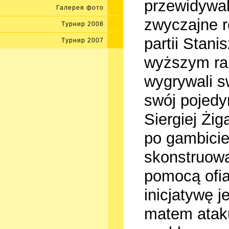
przewidywal
Галерея фото
zwyczajne r
Tурнир 2008
partii Stan
Tурнир 2007
wyższym ra
wygrywali s
swój pojedyn
Siergiej Żig
po gambicie
skonstruowa
pomocą ofia
inicjatywę 
matem ataku