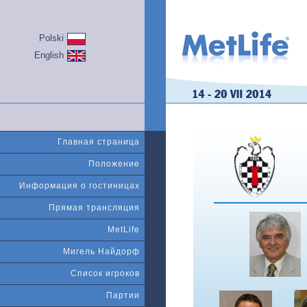
Polski
English
Главная страница
Положение
Информация о гостиницах
Прямая трансляция
MetLife
Мигель Найдорф
Список игроков
Партии