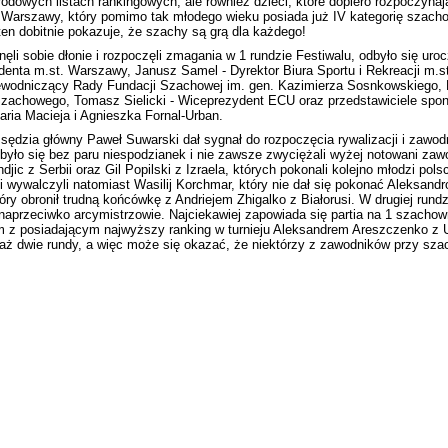
odowych listach rankingowych, ale również dzieci, które dopiero rozpoczyna
z Warszawy, który pomimo tak młodego wieku posiada już IV kategorię szacho
ten dobitnie pokazuje, że szachy są grą dla każdego!
li sobie dłonie i rozpoczęli zmagania w 1 rundzie Festiwalu, odbyło się urocz
denta m.st. Warszawy, Janusz Samel - Dyrektor Biura Sportu i Rekreacji m.
zewodniczący Rady Fundacji Szachowej im. gen. Kazimierza Sosnkowskiego, 
zachowego, Tomasz Sielicki - Wiceprezydent ECU oraz przedstawiciele spon
aria Macieja i Agnieszka Fornal-Urban.
sędzia główny Paweł Suwarski dał sygnał do rozpoczęcia rywalizacji i zawod
obyło się bez paru niespodzianek i nie zawsze zwyciężali wyżej notowani zaw
djic z Serbii oraz Gil Popilski z Izraela, których pokonali kolejno młodzi po
 wywalczyli natomiast Wasilij Korchmar, który nie dał się pokonać Aleksan
tóry obronił trudną końcówkę z Andriejem Zhigalko z Białorusi. W drugiej run
aprzeciwko arcymistrzowie. Najciekawiej zapowiada się partia na 1 szachown
m z posiadającym najwyższy ranking w turnieju Aleksandrem Areszczenko z U
aż dwie rundy, a więc może się okazać, że niektórzy z zawodników przy sza