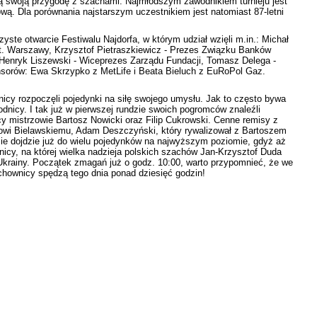
ją swoją przygodę z szachami. Najmłodszym zawodnikiem turnieju jest
wą. Dla porównania najstarszym uczestnikiem jest natomiast 87-letni
yste otwarcie Festiwalu Najdorfa, w którym udział wzięli m.in.: Michał
st. Warszawy, Krzysztof Pietraszkiewicz - Prezes Związku Banków
Henryk Liszewski - Wiceprezes Zarządu Fundacji, Tomasz Delega -
sorów: Ewa Skrzypko z MetLife i Beata Bieluch z EuRoPol Gaz.
nicy rozpoczęli pojedynki na siłę swojego umysłu. Jak to często bywa
odnicy. I tak już w pierwszej rundzie swoich pogromców znaleźli
lscy mistrzowie Bartosz Nowicki oraz Filip Cukrowski. Cenne remisy z
drowi Bielawskiemu, Adam Deszczyński, który rywalizował z Bartoszem
dzie dojdzie już do wielu pojedynków na najwyższym poziomie, gdyż aż
icy, na której wielka nadzieja polskich szachów Jan-Krzysztof Duda
krainy. Początek zmagań już o godz. 10:00, warto przypomnieć, że we
chownicy spędzą tego dnia ponad dziesięć godzin!