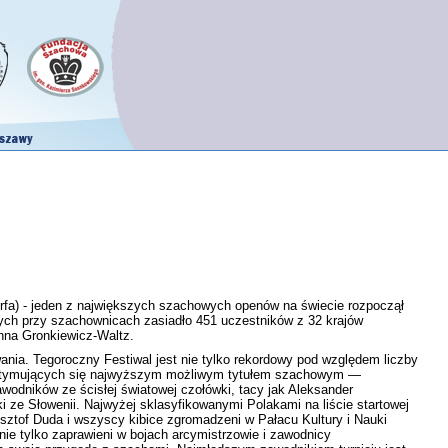
fa) - jeden z największych szachowych openów na świecie rozpoczął
wych przy szachownicach zasiadło 451 uczestników z 32 krajów
nna Gronkiewicz-Waltz.
nia. Tegoroczny Festiwal jest nie tylko rekordowy pod względem liczby
 legitymujących się najwyższym możliwym tytułem szachowym —
wodników ze ścisłej światowej czołówki, tacy jak Aleksander
 ze Słowenii. Najwyżej sklasyfikowanymi Polakami na liście startowej
sztof Duda i wszyscy kibice zgromadzeni w Pałacu Kultury i Nauki
nie tylko zaprawieni w bojach arcymistrzowie i zawodnicy