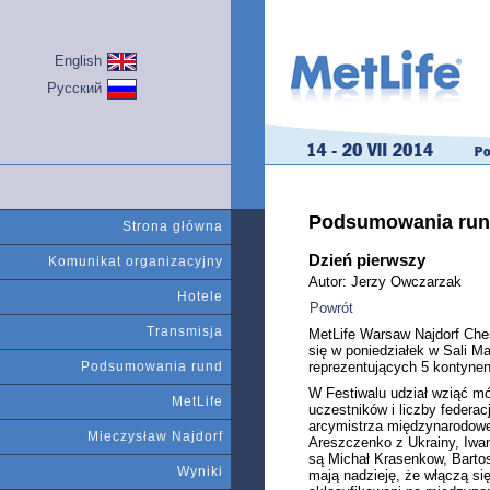
English
Русский
Podsumowania ru
Strona główna
Dzień pierwszy
Komunikat organizacyjny
Autor: Jerzy Owczarzak
Hotele
Powrót
Transmisja
MetLife Warsaw Najdorf Che
się w poniedziałek w Sali M
reprezentujących 5 kontyne
Podsumowania rund
W Festiwalu udział wziąć mó
MetLife
uczestników i liczby feder
arcymistrza międzynarodoweg
Mieczysław Najdorf
Areszczenko z Ukrainy, Iwan
są Michał Krasenkow, Bartos
Wyniki
mają nadzieję, że włączą si