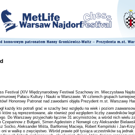
nd
ss Festival (XIV Międzynarodowy Festiwal Szachowy im. Mieczysława Najdor
armurowej Pałacu Kultury i Nauki w Warszawie. W czterech grupach turniejo
ntów! Honorowy Patronat nad zawodami objęła Prezydent m.st. Warszawy Ha
gł każdy kto potrafi grać w szachy bez względu na wiek i poziom zaawansowa
acji które są reprezentowane, ale również pod względem liczby zawodników
o. Do Warszawy przyjechało łącznie 31 arcymistrzów, a wśród nich wielu za
 Czeparinow z Bułgarii, Simen Agdestein z Norwegii czy Aleksander Bielawski
z Soćko, Aleksander Miśta, Bartłomiej Macieja, Robert Kempiński i Jan-Krzy
ę oni w walkę o zwycięstwo. Wśród prawie pół tysiąca uczestników są jednak 