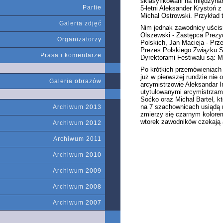
sklasyfikowani na międzynar
Partie
5-letni Aleksander Krystoń 
Michał Ostrowski. Przykład 
Galeria zdjęć
Nim jednak zawodnicy uścisnę
Olszewski - Zastępca Prezy
Organizatorzy
Polskich, Jan Macieja - Pr
Prezes Polskiego Związku S
Prasa i komentarze
Dyrektorami Festiwalu są: M
Po krótkich przemówieniach 
już w pierwszej rundzie nie 
Galeria obrazów
arcymistrzowie Aleksandar In
utytułowanymi arcymistrzami
Soćko oraz Michał Bartel, k
na 7 szachownicach usiądą n
Archiwum 2013
zmierzy się czarnym kolore
wtorek zawodników czekają 
Archiwum 2012
Archiwum 2011
Archiwum 2010
Archiwum 2009
Archiwum 2008
Archiwum 2007