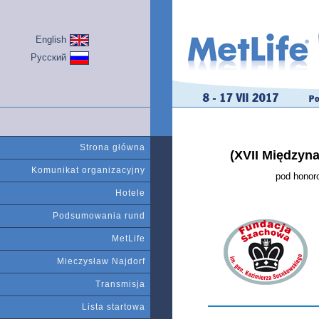
English
Русский
Strona główna
(XVII Międzyn
Komunikat organizacyjny
pod honor
Hotele
Podsumowania rund
MetLife
Mieczysław Najdorf
Transmisja
Lista startowa