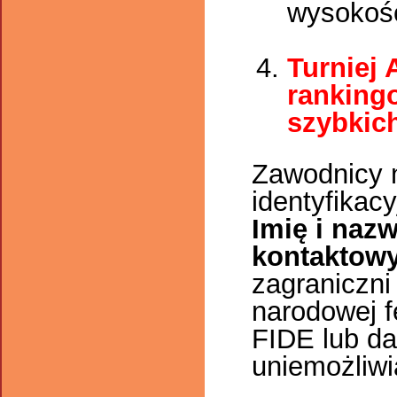
wysokoś
Turniej 
ranking
szybkich
Zawodnicy 
identyfikac
Imię i nazw
kontaktowy
zagraniczni
narodowej f
FIDE lub da
uniemożliwi