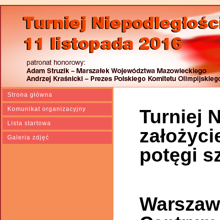
Strona główna
Komunikat organizacyjny
Turniej 
Lista startowa
założyci
Galeria zdjęć
potęgi s
Warszawa