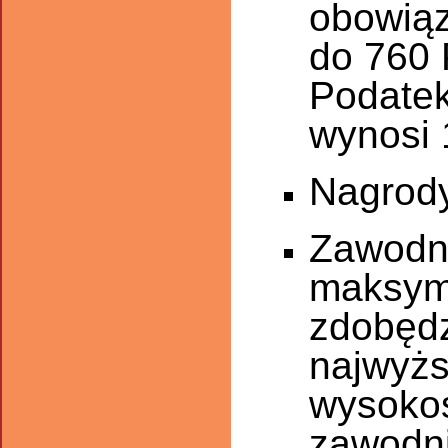
obowiąz
do 760 
Podatek
wynosi
Nagrody
Zawodn
maksyma
zdobędz
najwyżs
wysokoś
zawodni