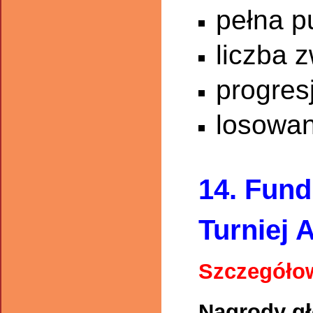
pełna p
liczba 
progres
losowan
14. Fun
Turniej 
Szczegółow
Nagrody gł