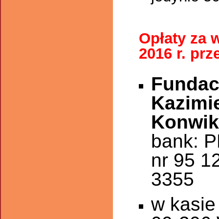
Opłaty za 
2016 r. pr
Fundac
Kazimi
Konwik
bank: 
nr 95 1
3355
w kasie