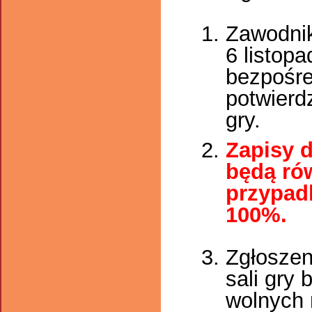
Zawodnik
6 listop
bezpośre
potwierd
gry.
Zapisy 
będą rów
przypad
100%.
Zgłoszen
sali gry
wolnych 