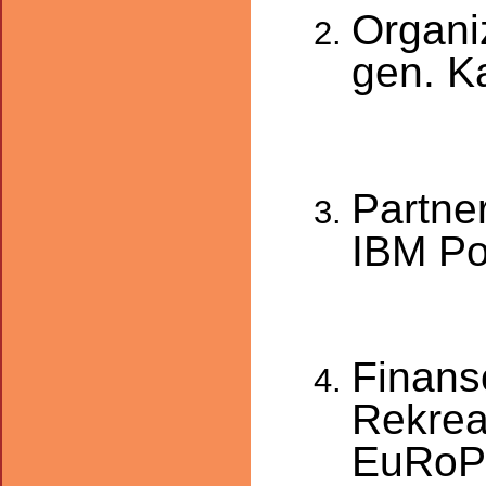
Organi
gen. K
Partne
IBM Po
Finans
Rekrea
EuRoPo