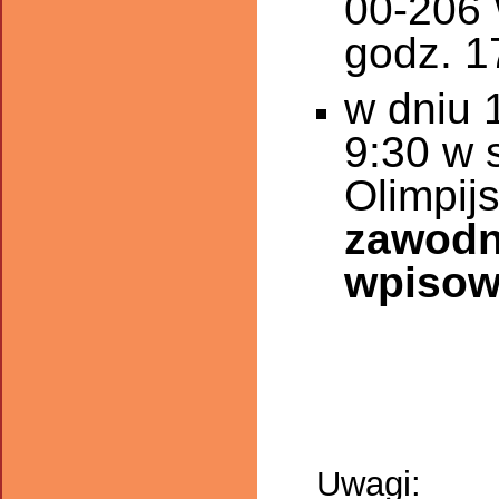
00-206 
godz. 1
w dniu 
9:30 w 
Olimpij
zawodn
wpiso
Uwagi: