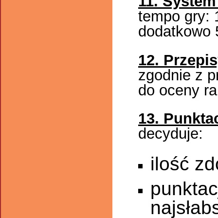
11. System
tempo gry: 
dodatkowo 
12. Przepis
zgodnie z p
do oceny r
13. Punkta
decyduje:
ilość z
punktac
najsłab