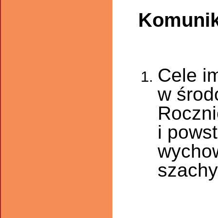
Komunik
Cele i
w środ
Roczni
i powst
wychow
szachy