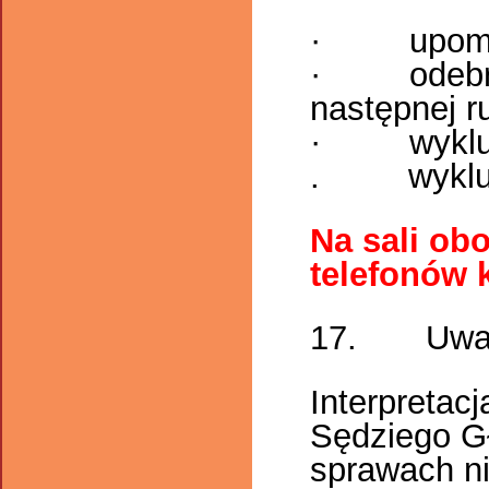
· upomn
· odebran
następnej r
· wyklucze
. wyklucze
Na sali ob
telefonów
17. Uwag
Interpretacj
Sędziego Gł
sprawach ni