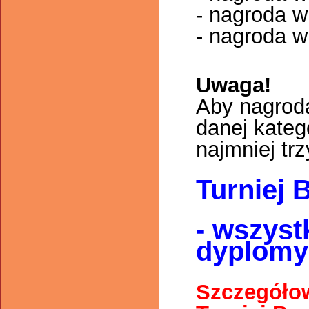
- nagroda w
- nagroda w
Uwaga!
Aby nagroda
danej kateg
najmniej tr
Turniej 
- wszyst
dyplomy 
Szczegółow