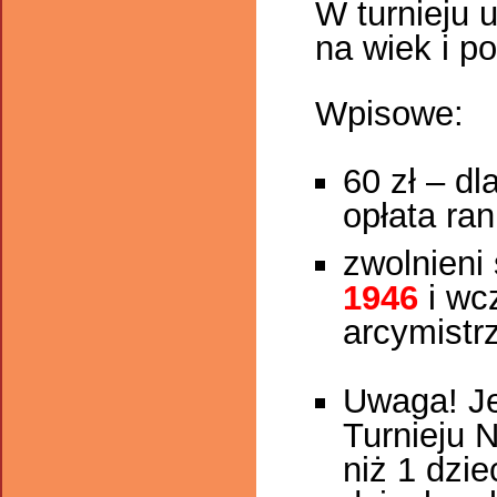
W turnieju 
na wiek i p
Wpisowe:
60 zł – d
opłata ra
zwolnieni
1946
i wcz
arcymistr
Uwaga! Je
Turnieju N
niż 1 dzie