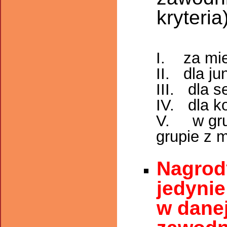
kryteria
I. za 
II. dla ju
III. dla 
IV. dla k
V. w grup
grupie z 
Nagrod
jedynie
w dane