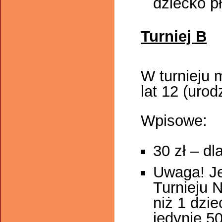
dziecko p
Turniej B
W turnieju 
lat 12 (urod
Wpisowe:
30 zł – d
Uwaga! Je
Turnieju N
niż 1 dzie
jedynie 5