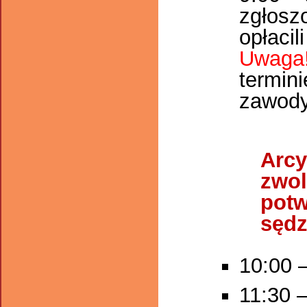
zgłosz
opłacil
Uwaga
termini
zawody
Arcy
zwol
potw
sędz
10:00 –
11:30 –