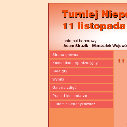
Strona główna
Komunikat organizacyjny
Sala gry
Wyniki
Galeria zdjęć
Prasa i komentarze
Ludomir Benedyktowicz